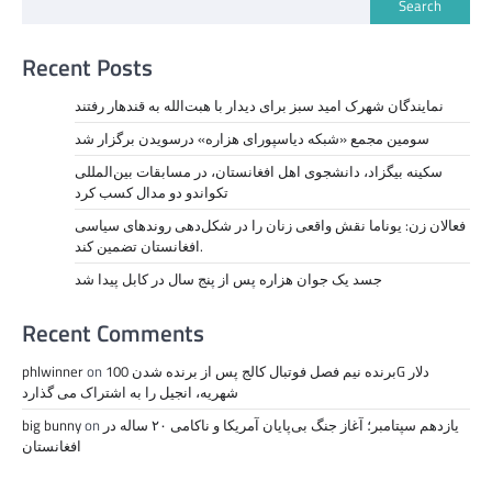
Search
Recent Posts
نمايندگان شهرک امید سبز برای دیدار با هبت‌الله به قندهار رفتند
سومین مجمع «شبکه دیاسپورای هزاره» درسویدن برگزار شد
سکینه بیگزاد، دانشجوی اهل افغانستان، در مسابقات بین‌المللی
تکواندو دو مدال کسب کرد
فعالان زن: یوناما نقش واقعی زنان را در شکل‌دهی روندهای سیاسی
افغانستان تضمین کند.
جسد یک جوان هزاره پس از پنج سال در کابل پیدا شد
Recent Comments
برنده نیم فصل فوتبال کالج پس از برنده شدن 100G دلار
on
phlwinner
شهریه، انجیل را به اشتراک می گذارد
یازدهم سپتامبر؛ آغاز جنگ بی‌پایان آمریکا و ناکامی ۲۰ ساله در
on
big bunny
افغانستان