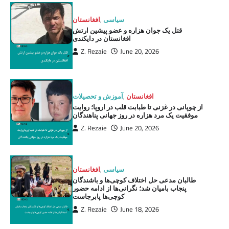
سیاسی
,
افغانستان
قتل یک جوان هزاره و عضو پیشین ارتش
افغانستان در دایکندی
Z. Rezaie
June 20, 2026
افغانستان
,
آموزش و تحصیلات
از چوپانی در غزنی تا طبابت قلب در اروپا؛ روایت
موفقیت یک مرد هزاره در روز جهانی پناهندگان
Z. Rezaie
June 20, 2026
سیاسی
,
افغانستان
طالبان مدعی حل اختلاف کوچی‌ها و باشندگان
پنجاب بامیان شد؛ نگرانی‌ها از ادامه حضور
کوچی‌ها پابرجاست
Z. Rezaie
June 18, 2026