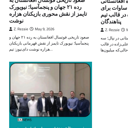
افغانستانی
رده ۲۱ جهان و پنجمآسیا؛ نیویورک
 ساوات برای
تایمز از نقش محوری بازیکنان هزاره
 در قالب تیم
نوشت
پناهندگان
Z. Rezaie
May 9, 2026
Z. Rezaie
صعود تاریخی فوتسال افغانستان به رده ۲۱ جهان و
نی در نپال؛ سه
پنجمآسیا؛ نیویورک تایمز از نقش قهرمانی بازیکنان
لی‌زاده در قالب
هزاره نوشت دای‌نیوز: تیم…