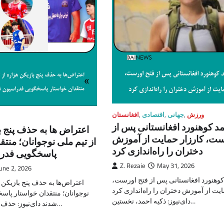
ورزش
,
جهانی
,
اقتصادی
,
افغانستان
مد کوهنورد افغانستانی پس از
اعتراض ها به حذف پنج ب
ست، کارزار حمایت از آموزش
از تیم ملی نوجوانان؛ منت
دختران را راه‌اندازی کرد
پاسخگویی فدر
Z. Rezaie
May 31, 2026
une 2, 2026
کوهنورد افغانستانی پس از فتح اورست،
اعتراض‌ها به حذف پنج بازیکن 
ایت از آموزش دختران را راه‌اندازی کرد
نوجوانان؛ منتقدان خواستار پا
دای‌نیوز: ذکیه احمد، نخستین…
شدند دای‌نیوز: حذف پنج بازیکن هزاره…