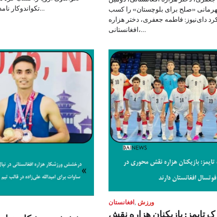
تکواندوکار نامدار افغانستان، بار…
هرمانی «صلح برای بلوچستان» را کسب
رد دای‌نیوز: فاطمه جعفری، دختر هزاره
افغانستانی،…
ورزش
,
افغانستان
ک تایمز: بازیکنان هزاره نقش