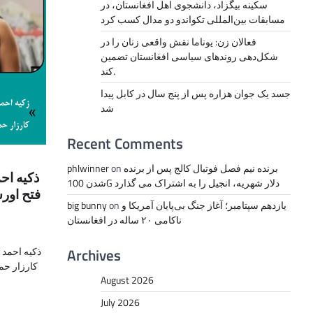
سکینه بیگزاد، دانشجوی اهل افغانستان، در
مسابقات بین‌المللی تکواندو دو مدال کسب کرد
فعالان زن: یوناما نقش واقعی زنان را در
شکل‌دهی روندهای سیاسی افغانستان تضمین
کند.
جسد یک جوان هزاره پس از پنج سال در کابل پیدا
شد
Recent Comments
برنده نیم فصل فوتبال کالج پس از برنده
on
phlwinner
ذکیه اح
شدن 100G دلار شهریه، انجیل را به اشتراک می گذارد
فتح اور
یازدهم سپتامبر؛ آغاز جنگ بی‌پایان آمریکا و
on
big bunny
ناکامی ۲۰ ساله در افغانستان
Archives
ذکیه احمد 
کارزار حم
August 2026
July 2026