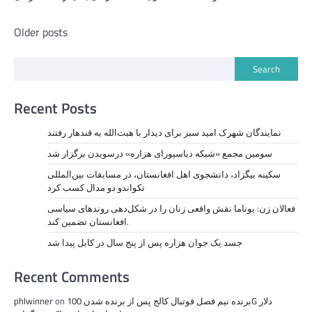
Posts
Older posts
navigation
Search
Recent Posts
نمايندگان شهرک امید سبز برای دیدار با هبت‌الله به قندهار رفتند
سومین مجمع «شبکه دیاسپورای هزاره» درسویدن برگزار شد
سکینه بیگزاد، دانشجوی اهل افغانستان، در مسابقات بین‌المللی
تکواندو دو مدال کسب کرد
فعالان زن: یوناما نقش واقعی زنان را در شکل‌دهی روندهای سیاسی
افغانستان تضمین کند.
جسد یک جوان هزاره پس از پنج سال در کابل پیدا شد
Recent Comments
برنده نیم فصل فوتبال کالج پس از برنده شدن 100G دلار
on
phlwinner