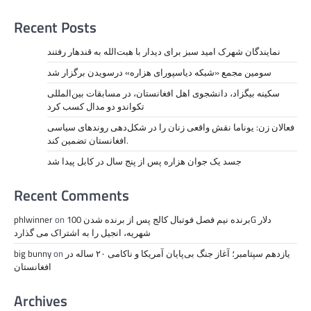
Recent Posts
نمايندگان شهرک امید سبز برای دیدار با هبت‌الله به قندهار رفتند
سومین مجمع «شبکه دیاسپورای هزاره» درسویدن برگزار شد
سکینه بیگزاد، دانشجوی اهل افغانستان، در مسابقات بین‌المللی
تکواندو دو مدال کسب کرد
فعالان زن: یوناما نقش واقعی زنان را در شکل‌دهی روندهای سیاسی
افغانستان تضمین کند.
جسد یک جوان هزاره پس از پنج سال در کابل پیدا شد
Recent Comments
برنده نیم فصل فوتبال کالج پس از برنده شدن 100G دلار
on
phlwinner
شهریه، انجیل را به اشتراک می گذارد
یازدهم سپتامبر؛ آغاز جنگ بی‌پایان آمریکا و ناکامی ۲۰ ساله در
on
big bunny
افغانستان
Archives