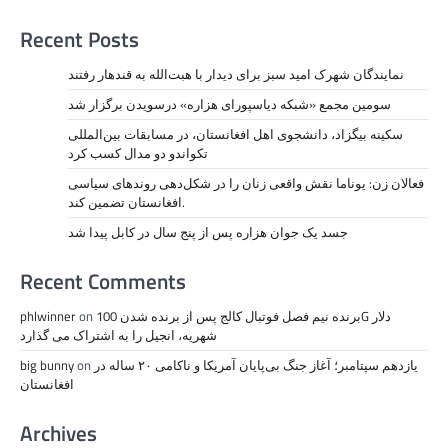
Recent Posts
نمايندگان شهرک امید سبز برای دیدار با هبت‌الله به قندهار رفتند
سومین مجمع «شبکه دیاسپورای هزاره» درسویدن برگزار شد
سکینه بیگزاد، دانشجوی اهل افغانستان، در مسابقات بین‌المللی
تکواندو دو مدال کسب کرد
فعالان زن: یوناما نقش واقعی زنان را در شکل‌دهی روندهای سیاسی
افغانستان تضمین کند.
جسد یک جوان هزاره پس از پنج سال در کابل پیدا شد
Recent Comments
برنده نیم فصل فوتبال کالج پس از برنده شدن 100G دلار
on
phlwinner
شهریه، انجیل را به اشتراک می گذارد
یازدهم سپتامبر؛ آغاز جنگ بی‌پایان آمریکا و ناکامی ۲۰ ساله در
on
big bunny
افغانستان
Archives