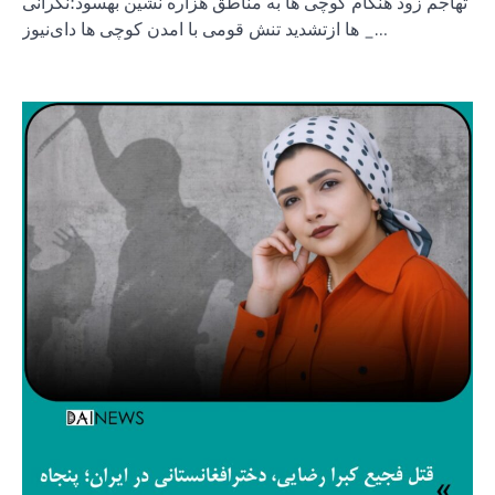
تهاجم زود هنگام کوچی ها به مناطق هزاره نشین بهسود؛نگرانی
ها ازتشدید تنش قومی با امدن کوچی ها دای‌نیوز _…