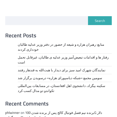
Search
Recent Posts
منابع: رهبران هزاره و شیعه از حضور در دفتر وزیر عدلیه طالبان
خودداری کردند
رفتار ها و اقدامات تبعیض‌آمیز وزیر عدلیه ی طالبان، ‏غیرقابل تحمل
است
نمايندگان شهرک امید سبز برای دیدار با هبت‌الله به قندهار رفتند
سومین مجمع «شبکه دیاسپورای هزاره» درسویدن برگزار شد
سکینه بیگزاد، دانشجوی اهل افغانستان، در مسابقات بین‌المللی
تکواندو دو مدال کسب کرد
Recent Comments
برنده نیم فصل فوتبال کالج پس از برنده شدن 100G دلار
on
phlwinner