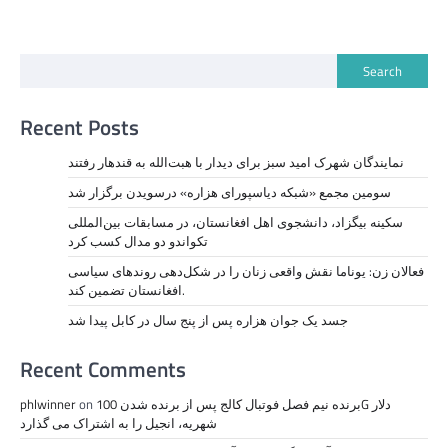
Search
Recent Posts
نمايندگان شهرک امید سبز برای دیدار با هبت‌الله به قندهار رفتند
سومین مجمع «شبکه دیاسپورای هزاره» درسویدن برگزار شد
سکینه بیگزاد، دانشجوی اهل افغانستان، در مسابقات بین‌المللی
تکواندو دو مدال کسب کرد
فعالان زن: یوناما نقش واقعی زنان را در شکل‌دهی روندهای سیاسی
افغانستان تضمین کند.
جسد یک جوان هزاره پس از پنج سال در کابل پیدا شد
Recent Comments
برنده نیم فصل فوتبال کالج پس از برنده شدن 100G دلار
on
phlwinner
شهریه، انجیل را به اشتراک می گذارد