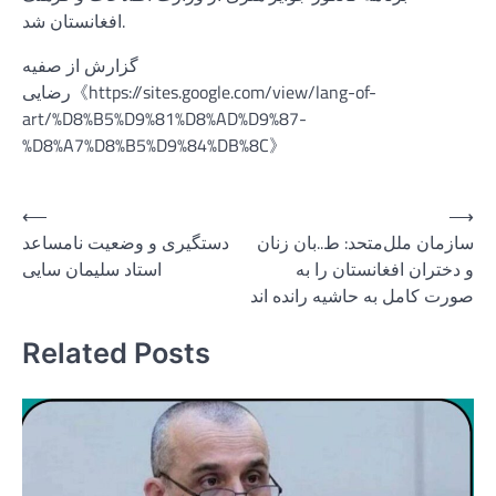
افغانستان شد.
گزارش از صفیه
رضایی《https://sites.google.com/view/lang-of-
art/%D8%B5%D9%81%D8%AD%D9%87-
%D8%A7%D8%B5%D9%84%DB%8C》
Post
⟵
⟶
سازمان‌ ملل‌متحد: ط..بان زنان
دستگیری و وضعیت نامساعد
navigation
و دختران افغانستان را به
استاد سلیمان سایی
صورت کامل به حاشیه رانده ‌اند
Related Posts