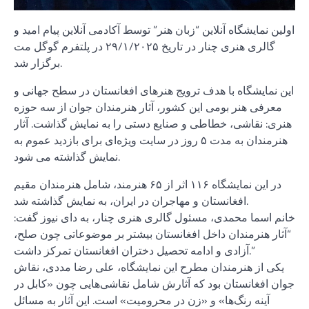
اولین نمایشگاه آنلاین “زبان هنر” توسط آکادمی آنلاین پیام امید و
گالری هنری چنار در تاریخ ۲۹/۱/۲۰۲۵ در پلتفرم گوگل مت
برگزار شد.
این نمایشگاه با هدف ترویج هنرهای افغانستان در سطح جهانی و
معرفی هنر بومی این کشور، آثار هنرمندان جوان از سه حوزه
هنری: نقاشی، خطاطی و صنایع دستی را به نمایش گذاشت. آثار
هنرمندان به مدت ۵ روز در سایت ویژه‌ای برای بازدید عموم به
نمایش گذاشته می شود.
در این نمایشگاه ۱۱۶ اثر از ۶۵ هنرمند، شامل هنرمندان مقیم
افغانستان و مهاجران در ایران، به نمایش گذاشته شد.
خانم اسما محمدی، مسئول گالری هنری چنار، به دای نیوز گفت:
“آثار هنرمندان داخل افغانستان بیشتر بر موضوعاتی چون صلح،
آزادی و ادامه تحصیل دختران افغانستان تمرکز داشت.”
یکی از هنرمندان مطرح این نمایشگاه، علی رضا مددی، نقاش
جوان افغانستان بود که آثارش شامل نقاشی‌هایی چون «کابل در
آینه رنگ‌ها» و «زن در محرومیت» است. این آثار به مسائل