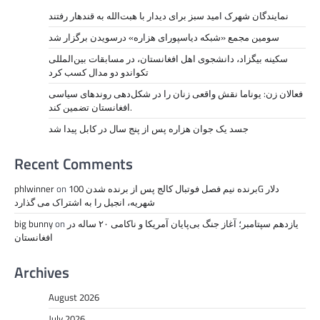
نمايندگان شهرک امید سبز برای دیدار با هبت‌الله به قندهار رفتند
سومین مجمع «شبکه دیاسپورای هزاره» درسویدن برگزار شد
سکینه بیگزاد، دانشجوی اهل افغانستان، در مسابقات بین‌المللی
تکواندو دو مدال کسب کرد
فعالان زن: یوناما نقش واقعی زنان را در شکل‌دهی روندهای سیاسی
افغانستان تضمین کند.
جسد یک جوان هزاره پس از پنج سال در کابل پیدا شد
Recent Comments
برنده نیم فصل فوتبال کالج پس از برنده شدن 100G دلار
on
phlwinner
شهریه، انجیل را به اشتراک می گذارد
یازدهم سپتامبر؛ آغاز جنگ بی‌پایان آمریکا و ناکامی ۲۰ ساله در
on
big bunny
افغانستان
Archives
August 2026
July 2026