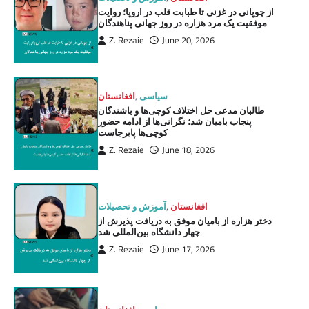
از چوپانی در غزنی تا طبابت قلب در اروپا؛ روایت
موفقیت یک مرد هزاره در روز جهانی پناهندگان
Z. Rezaie
June 20, 2026
سیاسی
,
افغانستان
طالبان مدعی حل اختلاف کوچی‌ها و باشندگان
پنجاب بامیان شد؛ نگرانی‌ها از ادامه حضور
کوچی‌ها پابرجاست
Z. Rezaie
June 18, 2026
افغانستان
,
آموزش و تحصیلات
دختر هزاره از بامیان موفق به دریافت پذیرش از
چهار دانشگاه بین‌المللی شد
Z. Rezaie
June 17, 2026