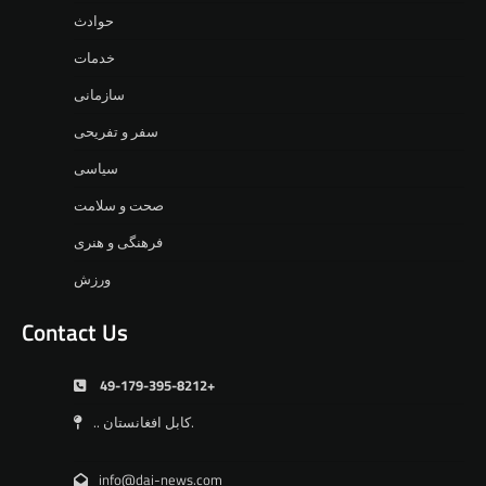
حوادث
خدمات
سازمانی
سفر و تفریحی
سیاسی
صحت و سلامت
فرهنگی و هنری
ورزش
Contact Us
49-179-395-8212+
.. کابل افغانستان.
info@dai-news.com