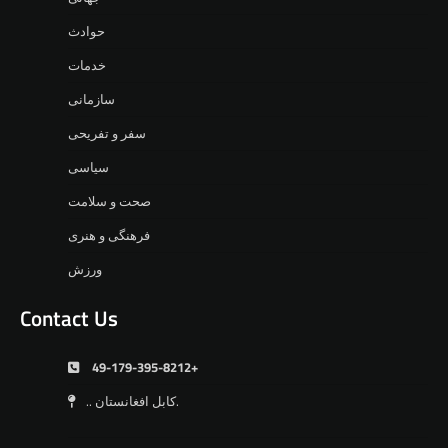
حوادث
خدمات
سازمانی
سفر و تفریحی
سیاسی
صحت و سلامت
فرهنگی و هنری
ورزش
Contact Us
49-179-395-8212+
.. کابل افغانستان.