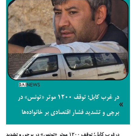
درغرب کابل؛ توقف ۱۲۰۰ موتر «تونس» در برچی و تشدید