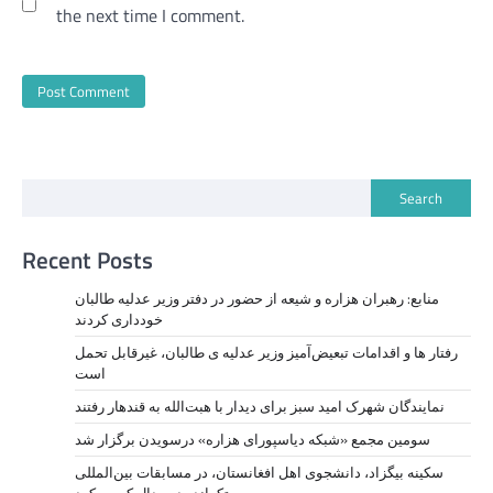
the next time I comment.
Search
Recent Posts
منابع: رهبران هزاره و شیعه از حضور در دفتر وزیر عدلیه طالبان
خودداری کردند
رفتار ها و اقدامات تبعیض‌آمیز وزیر عدلیه ی طالبان، ‏غیرقابل تحمل
است
نمايندگان شهرک امید سبز برای دیدار با هبت‌الله به قندهار رفتند
سومین مجمع «شبکه دیاسپورای هزاره» درسویدن برگزار شد
سکینه بیگزاد، دانشجوی اهل افغانستان، در مسابقات بین‌المللی
تکواندو دو مدال کسب کرد