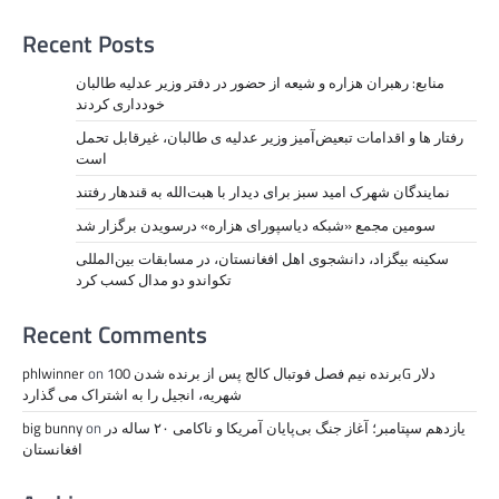
Recent Posts
منابع: رهبران هزاره و شیعه از حضور در دفتر وزیر عدلیه طالبان
خودداری کردند
رفتار ها و اقدامات تبعیض‌آمیز وزیر عدلیه ی طالبان، ‏غیرقابل تحمل
است
نمايندگان شهرک امید سبز برای دیدار با هبت‌الله به قندهار رفتند
سومین مجمع «شبکه دیاسپورای هزاره» درسویدن برگزار شد
سکینه بیگزاد، دانشجوی اهل افغانستان، در مسابقات بین‌المللی
تکواندو دو مدال کسب کرد
Recent Comments
برنده نیم فصل فوتبال کالج پس از برنده شدن 100G دلار
on
phlwinner
شهریه، انجیل را به اشتراک می گذارد
یازدهم سپتامبر؛ آغاز جنگ بی‌پایان آمریکا و ناکامی ۲۰ ساله در
on
big bunny
افغانستان