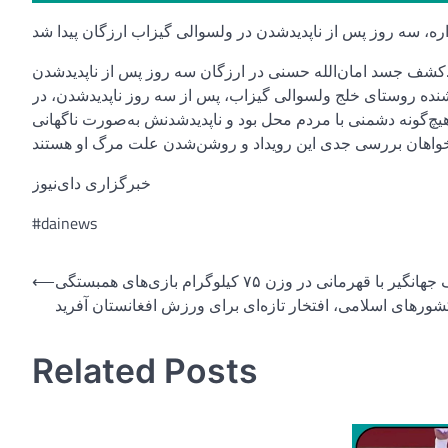
ت.کشف جسد امان‌الله حسنی در ارزگان سه روز پس از ناپدیدشدن
یت ارزگان می‌گویند جسد امان‌الله حسنی، مرد ۶۵ساله و باشنده روستای خلج ولسوالی گیزاب، پس از سه روز ناپدیدشدن، در
یچ‌گونه دشمنی با مردم محل بود و ناپدیدشدنش به‌صورت ناگهانی
خبرگزاری دای‌نیوز
#dainews
Post
یوسف جهانگیر با قهرمانی در وزن ۷۵ کیلوگرام بازی‌های همبستگی
⟵
شورهای اسلامی، افتخار تازه‌ای برای ورزش افغانستان آفرید
navigation
Related Posts