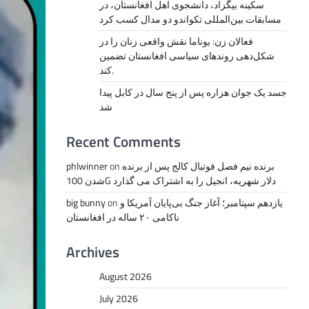
سکینه بیگزاد، دانشجوی اهل افغانستان، در
مسابقات بین‌المللی تکواندو دو مدال کسب کرد
فعالان زن: یوناما نقش واقعی زنان را در
شکل‌دهی روندهای سیاسی افغانستان تضمین
کند.
جسد یک جوان هزاره پس از پنج سال در کابل پیدا
شد
Recent Comments
برنده نیم فصل فوتبال کالج پس از برنده
on
phlwinner
شدن 100G دلار شهریه، انجیل را به اشتراک می گذارد
یازدهم سپتامبر؛ آغاز جنگ بی‌پایان آمریکا و
on
big bunny
ناکامی ۲۰ ساله در افغانستان
Archives
August 2026
July 2026