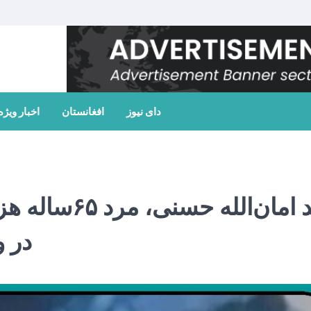
دای نیوز
افغانستان
اخبار ویژه
جسد امان‌الل
در و