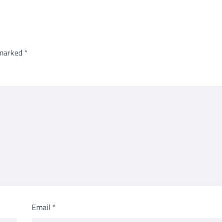
 marked
*
Email
*