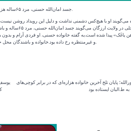
جسد امان‌الله حسنی، مرد ۶۵ساله هزاره، سه روز پس از ناپدیدشدن در ولسوالی گیزاب ارزگان پیدا شد.
ه می‌گویند او با هیچ‌کس دشمنی نداشت و دلیل این رویداد روشن نیس
منابع محلی در ولا
 یاغَک» پیدا شده است.به گفته خانواده حسنی، او فردی آرام و بدون ه
و غیرمنتظره رخ داده بود.خانواده و باشندگان محل خواهان بررسی جدی این رویداد و روشن‌شدن علت مرگ او هستند.
الله؛ پایان تلخ آخرین خانواده هزاره‌ای که در برابر کوچی‌های
به ط.البان ایستاده بود
ک