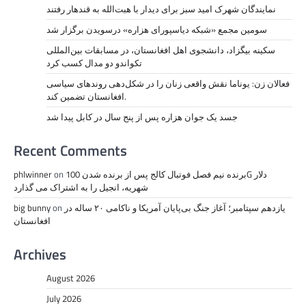
نمايندگان شهرک امید سبز برای دیدار با هبت‌الله به قندهار رفتند
سومین مجمع «شبکه دیاسپورای هزاره» درسویدن برگزار شد
سکینه بیگزاد، دانشجوی اهل افغانستان، در مسابقات بین‌المللی
تکواندو دو مدال کسب کرد
فعالان زن: یوناما نقش واقعی زنان را در شکل‌دهی روندهای سیاسی
افغانستان تضمین کند.
جسد یک جوان هزاره پس از پنج سال در کابل پیدا شد
Recent Comments
برنده نیم فصل فوتبال کالج پس از برنده شدن 100G دلار
on
phlwinner
شهریه، انجیل را به اشتراک می گذارد
یازدهم سپتامبر؛ آغاز جنگ بی‌پایان آمریکا و ناکامی ۲۰ ساله در
on
big bunny
افغانستان
Archives
August 2026
July 2026