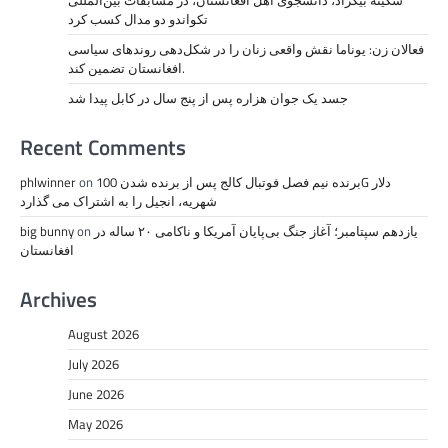
سکینه بیگزاد، دانشجوی اهل افغانستان، در مسابقات بین‌المللی
تکواندو دو مدال کسب کرد
فعالان زن: یوناما نقش واقعی زنان را در شکل‌دهی روندهای سیاسی
افغانستان تضمین کند.
جسد یک جوان هزاره پس از پنج سال در کابل پیدا شد
Recent Comments
برنده نیم فصل فوتبال کالج پس از برنده شدن 100G دلار
on
phlwinner
شهریه، انجیل را به اشتراک می گذارد
یازدهم سپتامبر؛ آغاز جنگ بی‌پایان آمریکا و ناکامی ۲۰ ساله در
on
big bunny
افغانستان
Archives
August 2026
July 2026
June 2026
May 2026