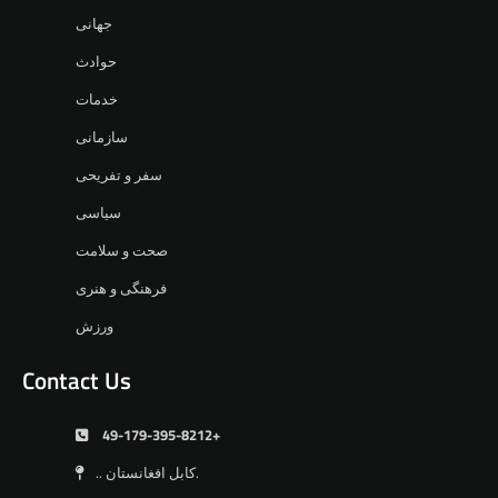
جهانی
حوادث
خدمات
سازمانی
سفر و تفریحی
سیاسی
صحت و سلامت
فرهنگی و هنری
ورزش
Contact Us
49-179-395-8212+
.. کابل افغانستان.