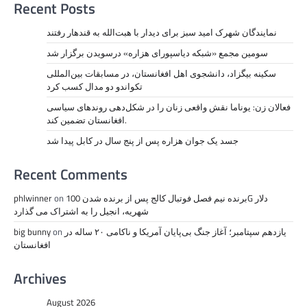
Recent Posts
نمايندگان شهرک امید سبز برای دیدار با هبت‌الله به قندهار رفتند
سومین مجمع «شبکه دیاسپورای هزاره» درسویدن برگزار شد
سکینه بیگزاد، دانشجوی اهل افغانستان، در مسابقات بین‌المللی
تکواندو دو مدال کسب کرد
فعالان زن: یوناما نقش واقعی زنان را در شکل‌دهی روندهای سیاسی
افغانستان تضمین کند.
جسد یک جوان هزاره پس از پنج سال در کابل پیدا شد
Recent Comments
برنده نیم فصل فوتبال کالج پس از برنده شدن 100G دلار
on
phlwinner
شهریه، انجیل را به اشتراک می گذارد
یازدهم سپتامبر؛ آغاز جنگ بی‌پایان آمریکا و ناکامی ۲۰ ساله در
on
big bunny
افغانستان
Archives
August 2026