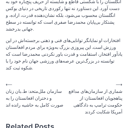
انگلستان را با شکستی قاطع و شایسته از حریف پنج‌باره خود به
دست آورد. این دستاورد نه تنها رکوردی تاریخی در دنیای بوکس
انگلستان محسوب می‌شود، بلکه نشان‌دهنده قدرت، اراده، و
پشتکار بی‌پایان محمدرضا صفری است که توانسته در سطح
جهانی بدرخشد.
افتخارات او نمایانگر توانایی‌های فنی و ذهنی برجسته‌اش در این
ورزش است. این پیروزی بزرگ به‌ویژه برای مردم افغانستان
یادآور افتخار، استقامت و قدرت باور نکردنی محمدرضا است که
توانسته در بزرگ‌ترین عرصه‌های ورزشی جهان نام خود را با
شکوه ثبت کند.
Post
⟵
⟶
شماری از سازمان‌های مدافع
سازمان‌ ملل‌متحد: ط..بان زنان
navigation
پناهجویان افغانستان: از
و دختران افغانستان را به
حکومت ترامپ به دادگاهی
صورت کامل به حاشیه رانده ‌اند
آمریکا شکایت کردند
Related Posts