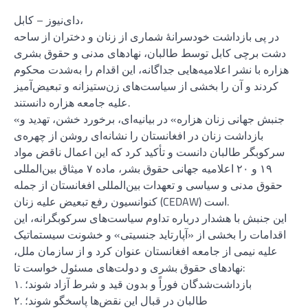
دای‌نیوز – کابل،
در پی بازداشت خودسرانهٔ شماری از زنان و دختران از ساحه
دشت برچی کابل توسط طالبان، نهادهای مدنی و حقوق بشری
هزاره با نشر اعلامیه‌هایی جداگانه، این اقدام را به‌شدت محکوم
کردند و آن را بخشی از سیاست‌های زن‌ستیزانه و تبعیض‌آمیز
علیه جامعه هزاره دانستند.
«جنبش جهانی زنان هزاره» در بیانیه‌ای، برخورد خشن، تهدید و
بازداشت زنان در افغانستان را نشانه‌ای روشن از چهره‌ی
سرکوبگر طالبان دانست و تأکید کرد که این اعمال ناقض مواد
۱۹ و ۲۰ اعلامیه جهانی حقوق بشر، ماده ۷ میثاق بین‌المللی
حقوق مدنی و سیاسی و تعهدات بین‌المللی افغانستان از جمله
کنوانسیون رفع تبعیض علیه زنان (CEDAW) است.
این جنبش با هشدار درباره تداوم سیاست‌های سرکوبگرانه، این
اقدامات را بخشی از «آپارتاید جنسیتی» و خشونت سیستماتیک
علیه نیمی از جامعه افغانستان عنوان کرد و از سازمان ملل،
نهادهای حقوق بشری و دولت‌های مسئول خواست تا:
۱. بازداشت‌شدگان فوراً و بدون قید و شرط آزاد شوند؛
۲. طالبان در قبال این نقض‌ها پاسخگو شوند؛