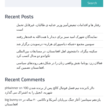
Search
Recent Posts
رفتار ها و اقدامات تبعیض‌آمیز وزیر عدلیه ی طالبان، ‏غیرقابل تحمل
است
نمايندگان شهرک امید سبز برای دیدار با هبت‌الله به قندهار رفتند
سومین مجمع «شبکه دیاسپورای هزاره» درسویدن برگزار شد
سکینه بیگزاد، دانشجوی اهل افغانستان، در مسابقات بین‌المللی
تکواندو دو مدال کسب کرد
فعالان زن: یوناما نقش واقعی زنان را در شکل‌دهی روندهای سیاسی
افغانستان تضمین کند.
Recent Comments
برنده نیم فصل فوتبال کالج پس از برنده شدن 100G دلار
on
phlwinner
شهریه، انجیل را به اشتراک می گذارد
یازدهم سپتامبر؛ آغاز جنگ بی‌پایان آمریکا و ناکامی ۲۰ ساله در
on
big bunny
افغانستان