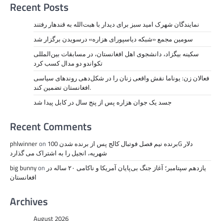
Recent Posts
نمايندگان شهرک امید سبز برای دیدار با هبت‌الله به قندهار رفتند
سومین مجمع «شبکه دیاسپورای هزاره» درسویدن برگزار شد
سکینه بیگزاد، دانشجوی اهل افغانستان، در مسابقات بین‌المللی
تکواندو دو مدال کسب کرد
فعالان زن: یوناما نقش واقعی زنان را در شکل‌دهی روندهای سیاسی
افغانستان تضمین کند.
جسد یک جوان هزاره پس از پنج سال در کابل پیدا شد
Recent Comments
برنده نیم فصل فوتبال کالج پس از برنده شدن 100G دلار
on
phlwinner
شهریه، انجیل را به اشتراک می گذارد
یازدهم سپتامبر؛ آغاز جنگ بی‌پایان آمریکا و ناکامی ۲۰ ساله در
on
big bunny
افغانستان
Archives
August 2026