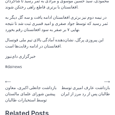
محمودی، سید حسین موسوی و مرادی به ثمر رسید تا شاگردان
افغانستان با برتری قاطع راهی رختکن شوند.
در نیمه دوم نیز برتری افغانستان ادامه یافت و سه گل دیگر به
ثمر رسید که توسط جواد صفری و امید قمبری ثبت شد تا نتیجه
نهایی ۷ بر صفر به سود افغانستان رقم بخورد.
این پیروزی پرگل، نشان‌دهنده آمادگی بالای تیم ملی فوتسال
افغانستان در ادامه رقابت‌ها است.
خبرگزاری دای‌نیوز
#dainews
Post
⟵
⟶
بازداشت عارف امیری توسط
بازداشت جانعلی اکبری، معاون
navigation
طالبان پس از رد مرز از ایران
پیشین شورای علمای مالستان
توسط استخبارات طالبان
Related Posts