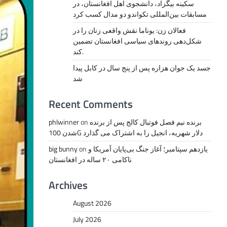
سکینه بیگزاد، دانشجوی اهل افغانستان، در
مسابقات بین‌المللی تکواندو دو مدال کسب کرد
فعالان زن: یوناما نقش واقعی زنان را در
شکل‌دهی روندهای سیاسی افغانستان تضمین
کند.
جسد یک جوان هزاره پس از پنج سال در کابل پیدا
شد
Recent Comments
برنده نیم فصل فوتبال کالج پس از برنده
on
phlwinner
شدن 100G دلار شهریه، انجیل را به اشتراک می گذارد
یازدهم سپتامبر؛ آغاز جنگ بی‌پایان آمریکا و
on
big bunny
ناکامی ۲۰ ساله در افغانستان
Archives
August 2026
July 2026