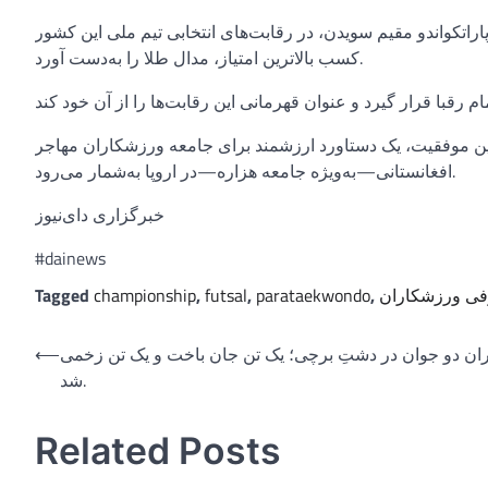
 مقیم سویدن، در رقابت‌های انتخابی تیم ملی این کشور (SM Poomsae 2025) با
کسب بالاترین امتیاز، مدال طلا را به‌دست آورد.
این موفقیت، یک دستاورد ارزشمند برای جامعه ورزشکاران مهاجر
افغانستانی—به‌ویژه جامعه هزاره—در اروپا به‌شمار می‌رود.
خبرگزاری دای‌نیوز
#dainews
ی ورزشکاران
,
parataekwondo
,
futsal
,
championship
Tagged
Post
اران دو جوان در دشتِ برچی؛ یک تن جان باخت و یک تن زخمی
⟵
شد.
navigation
Related Posts