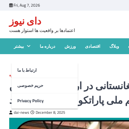
Skip
Fri, Aug 7, 2026
to
دای نیوز
content
اعتمادها بر واقعیت ها استوار هست
وبلاگ
اقتصادی
ورزش
درباره ما
بیشتر
ارتباط با ما
ورزش
,
اخبار ویژه
انستانی در اروپا؛ محمد حسین
حریم خصوصی
م ملی پاراتکواندوی سویدن شد
Privacy Policy
dai-news
December 8, 2025