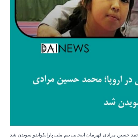
حمد حسین مرادی قهرمان انتخابی تیم ملی پاراتکواندو سویدن شد