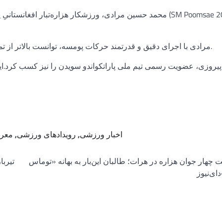
محمد حسین مرادی، ورزشکار هزاره‌تبار افغانستانیِ پاراتکواندو
مرادی با اجرای دقیق و قدرتمند حرکات پومسه، توانست بالاتر از تمام رقبا قرار گیرد و عنوان قهرمانی این رقابت‌ها را از آن خود کند.
ن پیروزی، عضویت رسمی تیم ملی پاراتکواندو سویدن را نیز کسب کرد.
اخبار ورزشی
,
رویدادهای ورزشی
,
معرف
 چهار جوان هزاره در هرات؛ طالبان این‌بار به بهانه «توماس
تیرب
ای‌نیوز