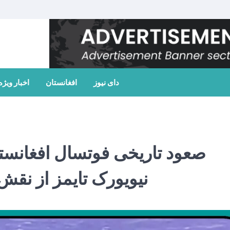
دای نیوز
افغانستان
اخبار ویژه
نیویورک تایمز از نق