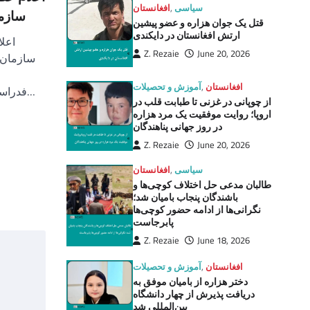
سیاسی
,
افغانستان
سازما
قتل یک جوان هزاره و عضو پیشین
ارتش افغانستان در دایکندی
اعلا
Z. Rezaie
June 20, 2026
سازمان ج
افغانستان
,
آموزش و تحصیلات
فدراسیون ملی کلیستنیکس و ورزش‌های…
از چوپانی در غزنی تا طبابت قلب در
اروپا؛ روایت موفقیت یک مرد هزاره
در روز جهانی پناهندگان
Z. Rezaie
June 20, 2026
سیاسی
,
افغانستان
طالبان مدعی حل اختلاف کوچی‌ها و
باشندگان پنجاب بامیان شد؛
نگرانی‌ها از ادامه حضور کوچی‌ها
پابرجاست
Z. Rezaie
June 18, 2026
افغانستان
,
آموزش و تحصیلات
دختر هزاره از بامیان موفق به
دریافت پذیرش از چهار دانشگاه
بین‌المللی شد