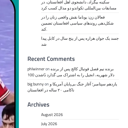
سکینه بیگزاد، دانشجوی اهل افغانستان، در
مسابقات بین‌المللی تکواندو دو مدال کسب کرد
فعالان زن: یوناما نقش واقعی زنان را در
شکل‌دهی روندهای سیاسی افغانستان تضمین
کند.
جسد یک جوان هزاره پس از پنج سال در کابل پیدا
شد
Recent Comments
برنده نیم فصل فوتبال کالج پس از برنده
on
phlwinner
شدن 100G دلار شهریه، انجیل را به اشتراک می گذارد
یازدهم سپتامبر؛ آغاز جنگ بی‌پایان آمریکا و
on
big bunny
ناکامی ۲۰ ساله در افغانستان
Archives
August 2026
July 2026