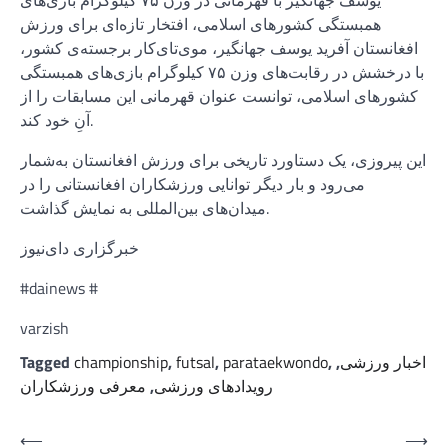
همبستگی کشورهای اسلامی، افتخار تازه‌ای برای ورزش
افغانستان آفرید یوسف جهانگیر، موی‌تای‌کار برجسته‌ی کشور،
با درخشش در رقابت‌های وزن ۷۵ کیلوگرام بازی‌های همبستگی
کشورهای اسلامی، توانست عنوان قهرمانی این مسابقات را از
آنِ خود کند.
این پیروزی، یک دستاورد تاریخی برای ورزش افغانستان به‌شمار
می‌رود و بار دیگر توانایی ورزشکاران افغانستانی را در
میدان‌های بین‌المللی به نمایش گذاشت.
خبرگزاری دای‌نیوز
#dainews #
varzish
اخبار ورزشی
,
,
parataekwondo
,
futsal
,
championship
Tagged
رویدادهای ورزشی
,
معرفی ورزشکاران
Post
⟵
⟶